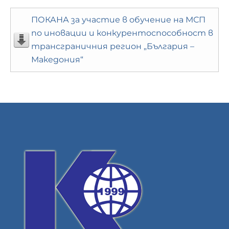
ПОКАНА за участие в обучение на МСП
по иновации и конкурентоспособност в
трансграничния регион „България –
Македония“