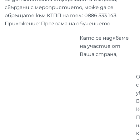
свързани с мероприятието, може да се
обръщате към КТПП на тел.: 0886 533 143.
Приложение: Програма на обучението.
Като се надяваме
на участие от
Ваша страна,
О
с
у
В
К
П
н
К