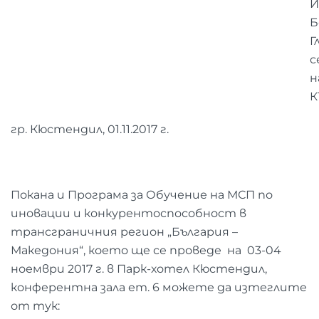
Й
Б
Гл
с
н
К
гр. Кюстендил, 01.11.2017 г.
Покана и Програма за Обучение на МСП по
иновации и конкурентоспособност в
трансграничния регион „България –
Македония“, което ще се проведе на 03-04
ноември 2017 г. в Парк-хотел Кюстендил,
конферентна зала ет. 6 можете да изтеглите
от тук: