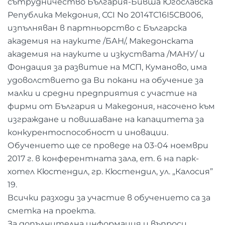
сътрудничество България-Бивша Югославска
Република Мекдония, CCI No 2014TC16I5CB006,
изпълняван в партньорство с Българска
академия на науките /БАН/, Македонската
академия на науките и изкуствата /МАНУ/ и
Фондация за развитие на МСП, Куманово, има
удоволствието да Ви покани на обучение за
малки и средни предприятия с участие на
фирми от България и Македония, насочено към
изграждане и повишаване на капацитета за
конкурентоспособност и иновации.
Обучението ще се проведе на 03-04 ноември
2017 г. в конферентната зала, ет. 6 на парк-
хотел Кюстендил, гр. Кюстендил, ул. „Калосия”
19.
Всички разходи за участие в обучението са за
сметка на проекта.
За допълнителна информация и въпроси,