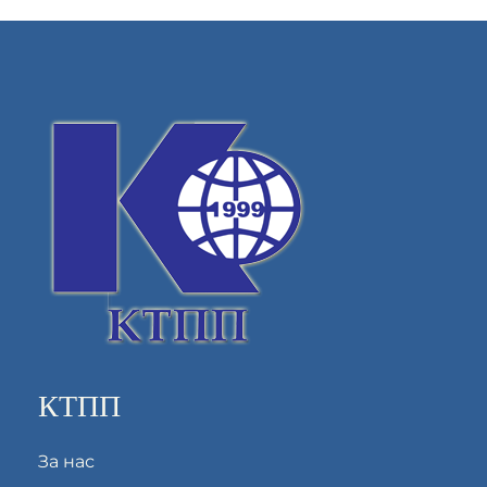
КТПП
За нас