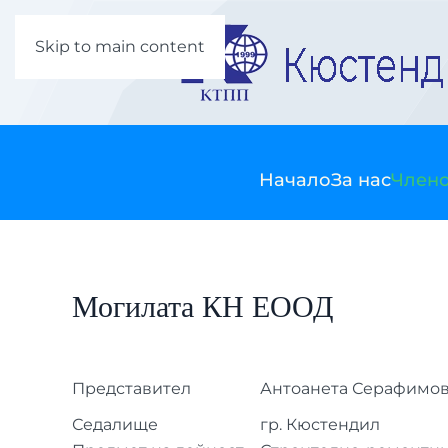
Skip to main content
Начало
За нас
Члено
Могилата КН ЕООД
Представител
Антоанета Серафимо
Седалище
гр. Кюстендил