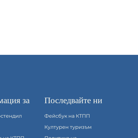
ация за
Последвайте ни
юстендил
Фейсбук на КТПП
Културен туризъм