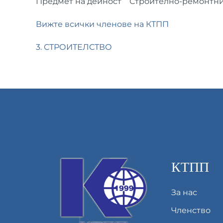
Предмет на дейност
Строително-ремонтни
Вижте всички членове на КТПП
3. СТРОИТЕЛСТВО
КТПП
За нас
Членство