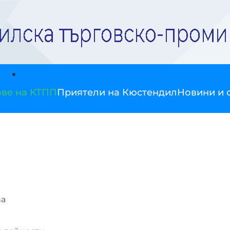
ве на КТПП
Приятели на Кюстендил
Новини и 
ва