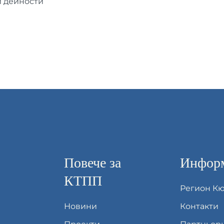
 дейности
Повече за
Информ
КТПП
Регион К
Новини
Контакти