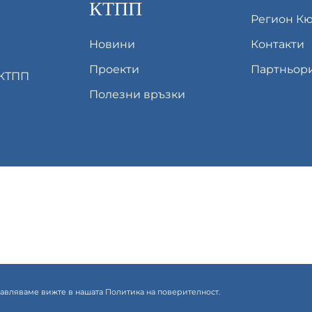
КТПП
Регион К
Новини
Контакти
Проекти
Партньор
 КТПП
Полезни връзки
правляваме вижте в нашата
Политика на поверителност.