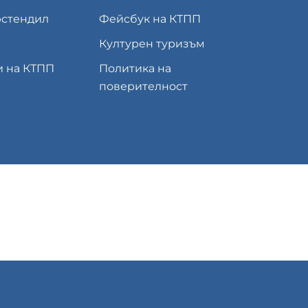
юстендил
Фейсбук на КТПП
Културен туризъм
и на КТПП
Политика на
поверителност