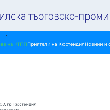
ве на КТПП
Приятели на Кюстендил
Новини и 
2500, гр. Кюстендил