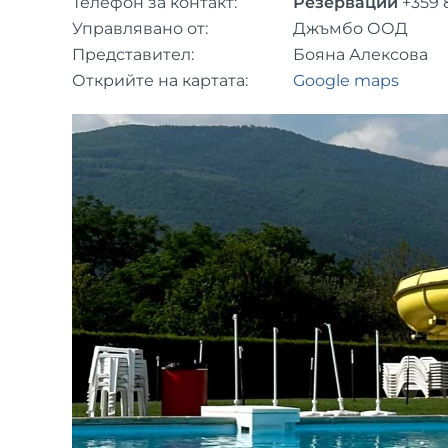
Телефон за контакт:
Резервации
+359 
Управлявано от:
Джъмбо ООД
Представител:
Бояна Алексова
Открийте на картата:
Google maps