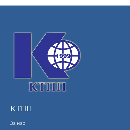
КТПП
За нас