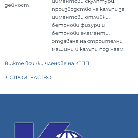
циментови скулптури,
дейност
производство на калъпи за
циментови отливки,
бетонови фигури и
бетонови елементи,
отдаване на строителни
машини и калъпи под наем
Вижте всички членове на КТПП
3. СТРОИТЕЛСТВО