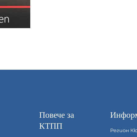
Повече за
Информ
КТПП
Регион К