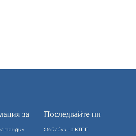
ация за
Последвайте ни
юстендил
Фейсбук на КТПП