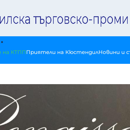
е на КТПП
Приятели на Кюстендил
Новини и 