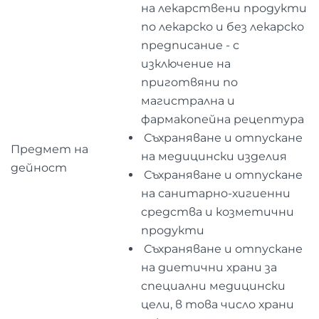
на лекарствени продукти
по лекарско и без лекарско
предписание - с
изключение на
приготвяни по
магистрална и
фармакопейна рецептура
Съхраняване и отпускане
Предмет на
на медицински изделия
дейност
Съхраняване и отпускане
на санитарно-хигиенни
средства и козметични
продукти
Съхраняване и отпускане
на диетични храни за
специални медицински
цели, в това число храни