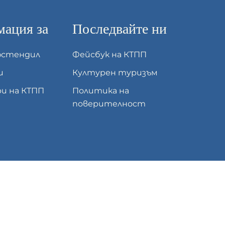
ация за
Последвайте ни
юстендил
Фейсбук на КТПП
и
Културен туризъм
и на КТПП
Политика на
поверителност