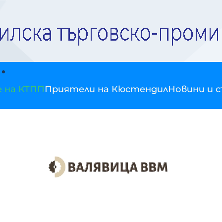
е на КТПП
Приятели на Кюстендил
Новини и 