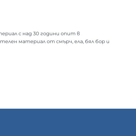
ериал с над 30 години опит в
елен материал от смърч, ела, бял бор и