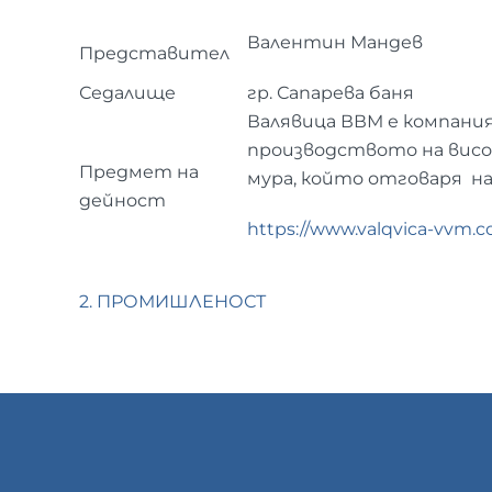
Валентин Мандев
Представител
Седалище
гр. Сапарева баня
Валявица ВВМ е компания
производството на висо
Предмет на
мура, който отговаря н
дейност
https://www.valqvica-vvm.
2. ПРОМИШЛЕНОСТ