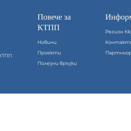
Повече за
Информ
КТПП
Регион К
Новини
Контакт
Проекти
Партньор
 КТПП
Полезни връзки