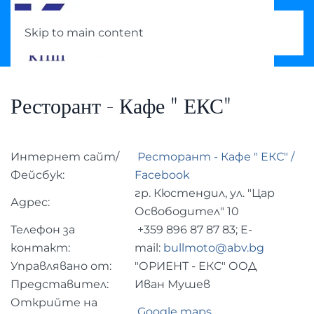
Skip to main content
Ресторант - Кафе " ЕКС"
Интернет сайт/
Ресторант - Кафе " ЕКС" /
Фейсбук:
Facebook
гр. Кюстендил, ул. "Цар
Адрес:
Освободител" 10
Телефон за
+359 896 87 87 83; E-
контакт:
mail:
bullmoto@abv.bg
Управлявано от:
"ОРИЕНТ - ЕКС" ООД
Представител:
Иван Мушев
Открийте на
Google maps