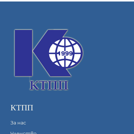
КТПП
За нас
Членство