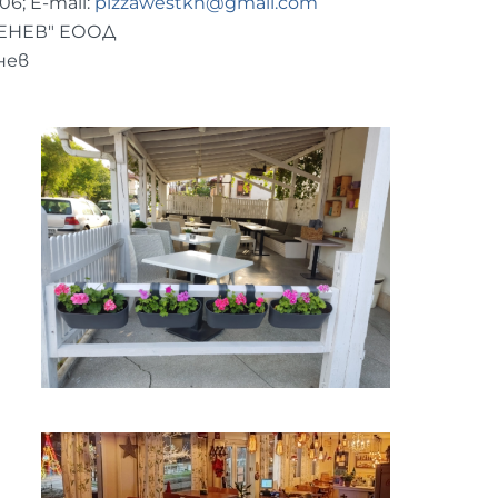
06; E-mail:
pizzawestkn@gmail.com
ЕНЕВ" ЕООД
нев