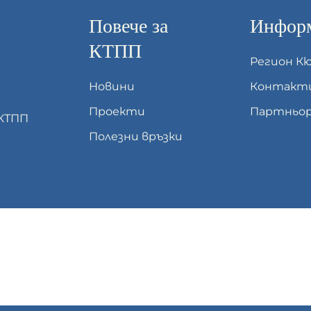
Повече за
Информ
КТПП
Регион К
Новини
Контакт
Проекти
Партньор
 КТПП
Полезни връзки