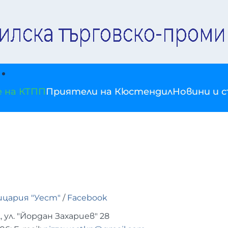
е на КТПП
Приятели на Кюстендил
Новини и 
цария "Уест"
/
Facebook
 ул. "Йордан Захариев" 28