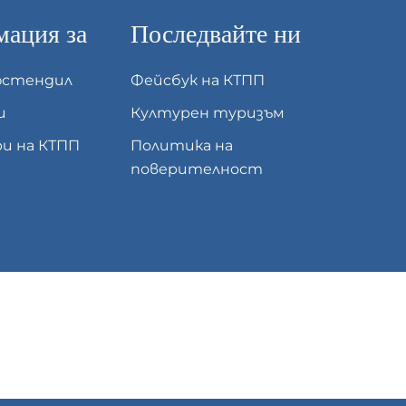
ация за
Последвайте ни
юстендил
Фейсбук на КТПП
и
Културен туризъм
и на КТПП
Политика на
поверителност