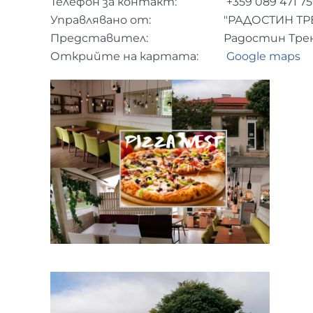
Телефон за контакт:
+359 089 471 75
Управлявано от:
"РАДОСТИН ТР
Представител:
Радостин Тре
Открийте на картата:
Google maps