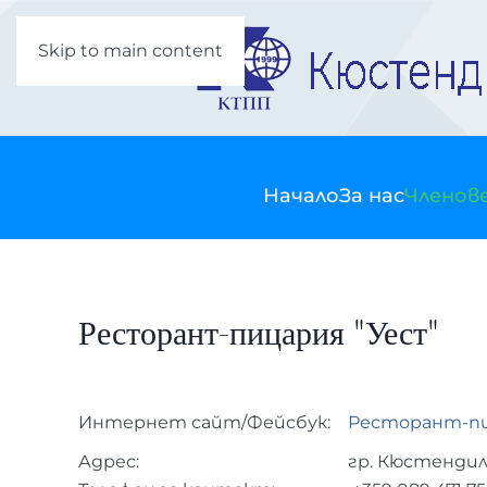
Skip to main content
Начало
За нас
Членов
Ресторант-пицария "Уест"
Интернет сайт/Фейсбук:
Ресторант-пи
Адрес:
гр. Кюстендил,