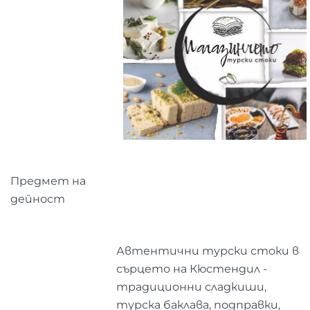
Предмет на
дейност
Автентични турски стоки в
сърцето на Кюстендил -
традиционни сладкиши,
турска баклава, подправки,