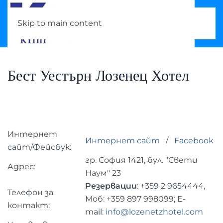
Skip to main content
Бест Уестърн Лозенец Хотел
Интернет
Интернет сайт
/
Facebook
сайт/Фейсбук:
гр. София 1421, бул. "Свети
Адрес:
Наум" 23
Резервации
: +359 2 9654444,
Телефон за
Моб: +359 897 998099; E-
контакт:
mail:
info@lozenetzhotel.com