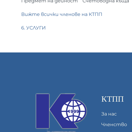
Предмет на дейност
Счетоводна къща
Вижте всички членове на КТПП
6. УСЛУГИ
КТПП
За нас
Членство