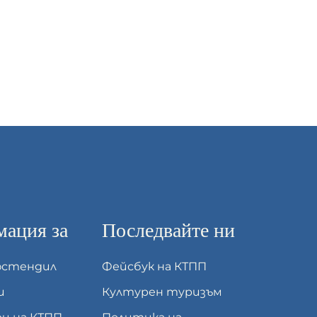
ация за
Последвайте ни
юстендил
Фейсбук на КТПП
и
Културен туризъм