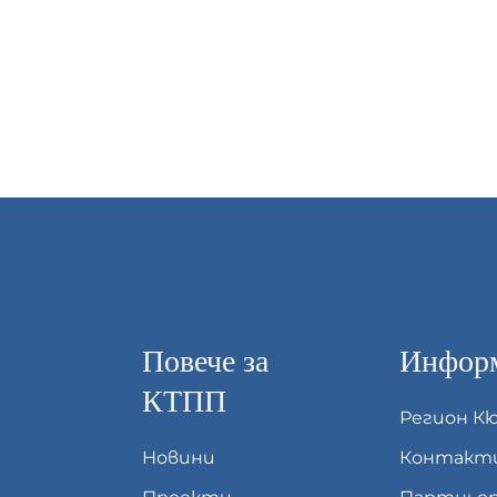
Повече за
Информ
КТПП
Регион К
Новини
Контакт