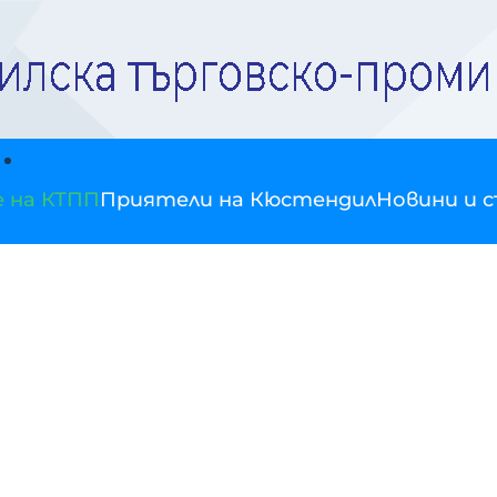
е на КТПП
Приятели на Кюстендил
Новини и 