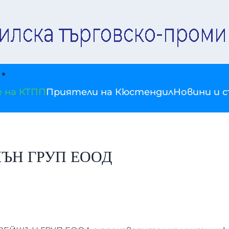
е на КТПП
Приятели на Кюстендил
Новини и 
ЪН ГРУП ЕООД