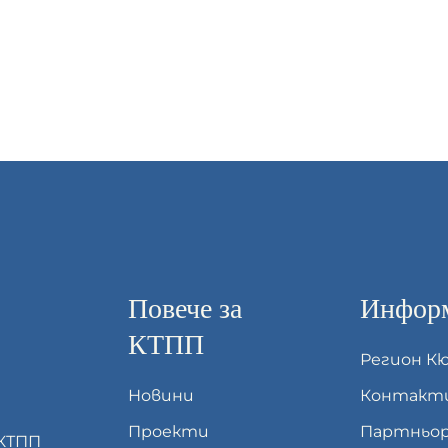
Повече за
Информ
КТПП
Регион К
Новини
Контакт
Проекти
Партньор
 КТПП