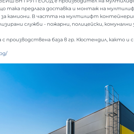
ЕЙШЪН ГРУП ЕООД е производител на мултилиф
що така предлага доставка и монтаж на мултилиф
 за камиони. В частта на мултилифт контейнери
лизирани служби - пожарни, полицейски, комунални
с производствена база в гр. Кюстендил, както и с
bg/