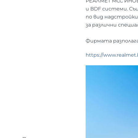
РЕАЛМЕТ МСС ИНОВ
и BDF системи. Съ
по вид надстройки
за различни специа
Фирмата разполага 
https://www.realmet.