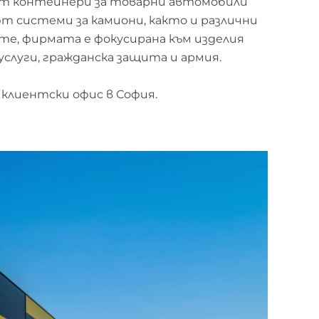
т контейнери за товарни автомобили
т системи за камиони, както и различни
те, фирмата е фокусирана към изделия
 услуги, гражданска защита и армия.
 клиентски офис в София.