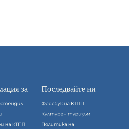
ация за
Последвайте ни
юстендил
Фейсбук на КТПП
и
Културен туризъм
и на КТПП
Политика на