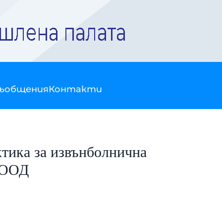
съобщения
Контакти
тика за извънболнична
 ЕООД