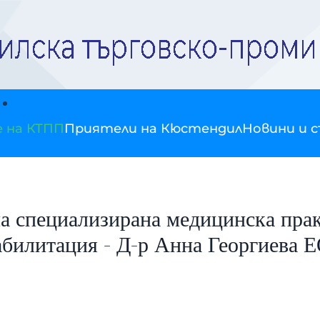
е на КТПП
Приятели на Кюстендил
Новини и 
а специализирана медицинска прак
абилитация - Д-р Анна Георгиева