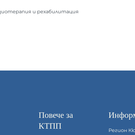
изиотерапия и рехабилитация
Повече за
Информ
КТПП
Регион К