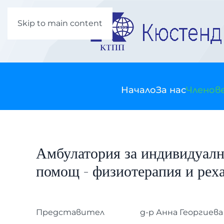
Skip to main content
Начало
За нас
Членов
Амбулатория за индивидуалн
помощ - физиотерапия и рех
Представител
д-р Анна Георгиева