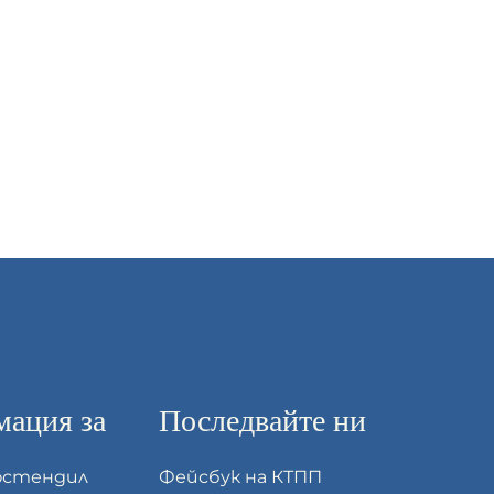
ация за
Последвайте ни
юстендил
Фейсбук на КТПП