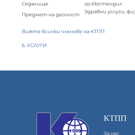
Седалище
гр.Кюстендил
Здравни услуги, ф
Предмет на дейност
Вижте всички членове на КТПП
6. УСЛУГИ
КТПП
За нас