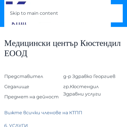
Skip to main content
Медицински център Кюстендил
ЕООД
Представител
д-р Здравко Георгиев
Седалище
гр.Кюстендил
Здравни услуги
Предмет на дейност
Вижте всички членове на КТПП
6. УСЛУГИ