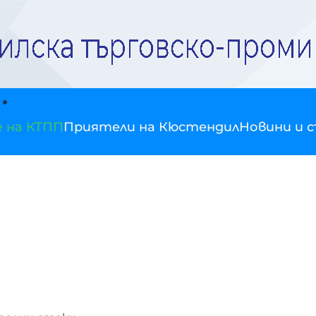
е на КТПП
Приятели на Кюстендил
Новини и 