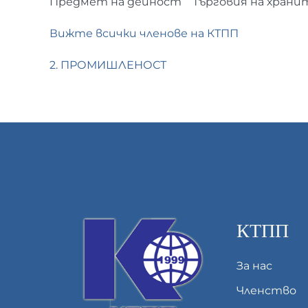
Предмет на дейност
Търговия на храни
Вижте всички членове на КТПП
2. ПРОМИШЛЕНОСТ
КТПП
За нас
Членство