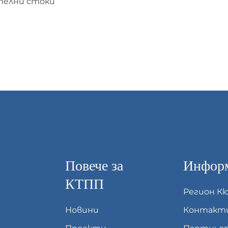
телни стоки
Повече за
Информ
КТПП
Регион К
Новини
Контакт