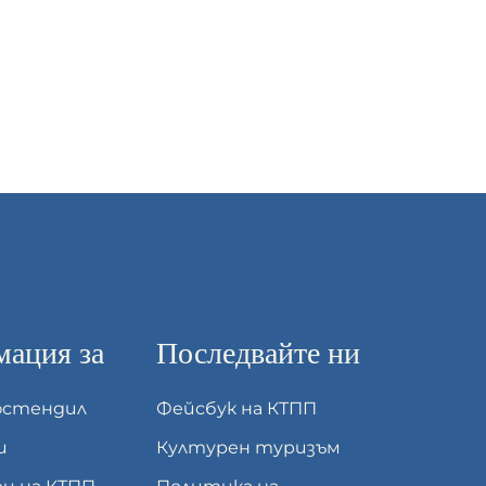
ация за
Последвайте ни
юстендил
Фейсбук на КТПП
и
Културен туризъм