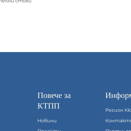
телни стоки
Повече за
Информ
КТПП
Регион К
Новини
Контакт