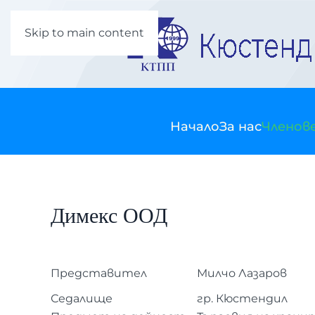
Skip to main content
Начало
За нас
Членов
Димекс ООД
Представител
Милчо Лазаров
Седалище
гр. Кюстендил