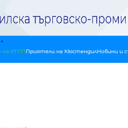
е на КТПП
Приятели на Кюстендил
Новини и 