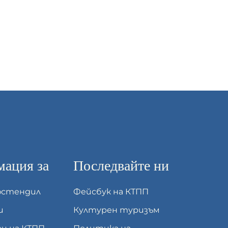
ация за
Последвайте ни
юстендил
Фейсбук на КТПП
и
Културен туризъм