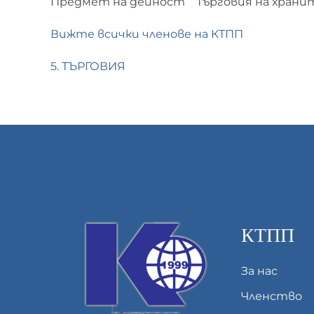
Предмет на дейност
Търговия на храни
Вижте всички членове на КТПП
5. ТЪРГОВИЯ
КТПП
За нас
Членство