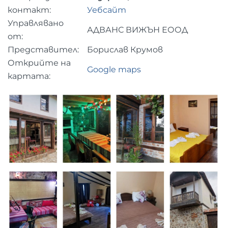
контакт:
Уебсайт
Управлявано
АДВАНС ВИЖЪН ЕООД
от:
Представител:
Борислав Крумов
Открийте на
Google maps
картата: