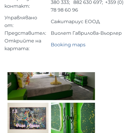
380 333; 882 630 697; +359 (0)
контакт:
78 98 60 96
Управлявано
Сажитариус ЕООД
от:
Представител:
Виолет Гаврилова-Вьорлер
Открийте на
Booking maps
картата: