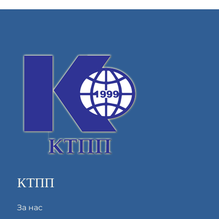
КТПП
За нас