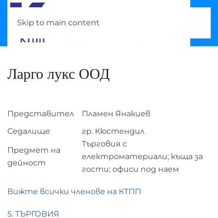
Skip to main content
Ларго лукс ООД
Представител
Пламен Янакиев
Седалище
гр. Кюстендил
Търговия с
Предмет на
електроматериали; къща за
дейност
гости; офиси под наем
Вижте всички членове на КТПП
5. ТЪРГОВИЯ