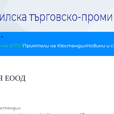
е на КТПП
Приятели на Кюстендил
Новини и 
Я ЕООД
Кюстендил