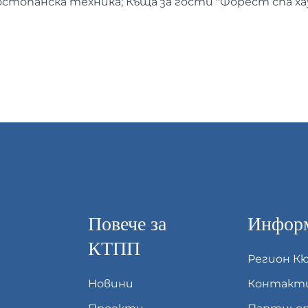
стопанска техника; Къща за гости "Форест спа хау
Повече за
Информ
КТПП
Регион К
Новини
Контакт