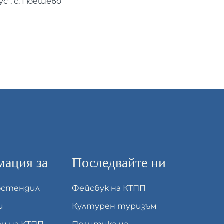
с", с. Гюешево
ация за
Последвайте ни
юстендил
Фейсбук на КТПП
и
Културен туризъм