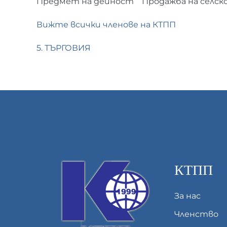
Предмет на дейност
Продажба на селско
Вижте всички членове на КТПП
5. ТЪРГОВИЯ
КТПП
За нас
Членство