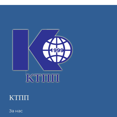
КТПП
За нас