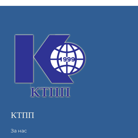
КТПП
За нас