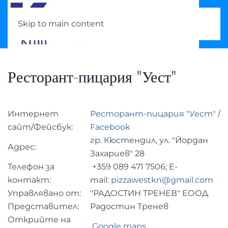
Skip to main content
Ресторант-пицария "Уест"
Интернет
Ресторант-пицария "Уест"
/
сайт/Фейсбук:
Facebook
гр. Кюстендил, ул. "Йордан
Адрес:
Захариев" 28
Телефон за
+359 089 471 7506; E-
контакт:
mail:
pizzawestkn@gmail.com
Управлявано от:
"РАДОСТИН ТРЕНЕВ" ЕООД
Представител:
Радостин Тренев
Открийте на
Google maps