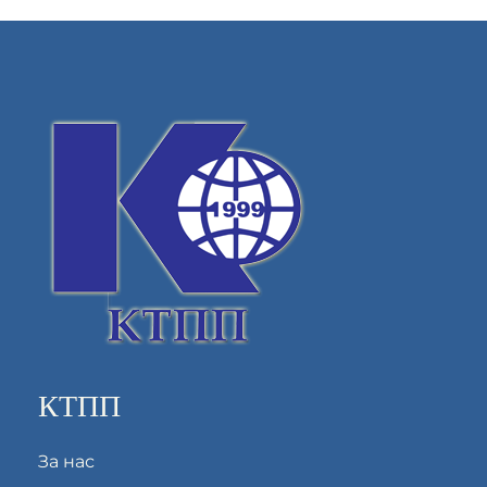
КТПП
За нас