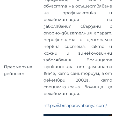
областта на осъществяване
на профилактика и
рехабилитация на
заболявания свързани с
опорно-двигателния апарат,
периферната и централна
нервна система, както и
кожни и гинекологични
заболявания. Болницата
функционира от далечната
Предмет на
1954г, като саниториум, а от
дейност
декември 2002г., като
специализирана болница за
рехабилитация.
https://sbrsaparevabanya.com/