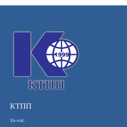
КТПП
За нас