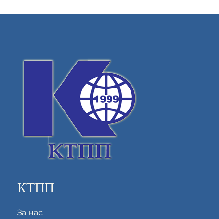
КТПП
За нас