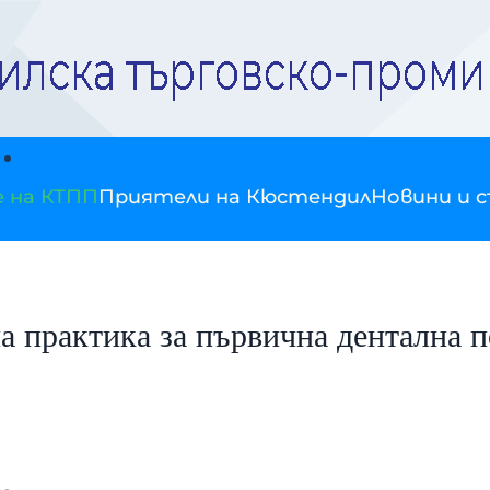
е на КТПП
Приятели на Кюстендил
Новини и 
а практика за първична дентална 