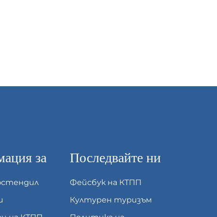
ация за
Последвайте ни
юстендил
Фейсбук на КТПП
и
Културен туризъм