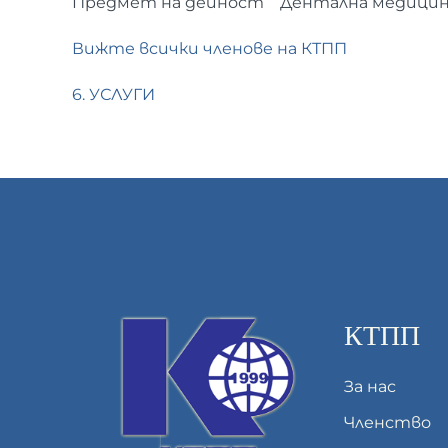
Предмет на дейност
Дентална медици
Вижте всички членове на КТПП
6. УСЛУГИ
КТПП
За нас
Членство