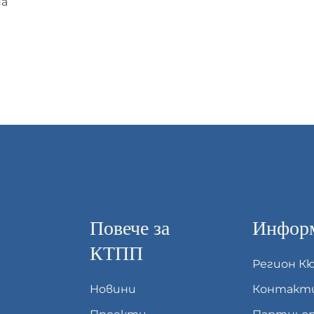
на
Повече за
Информ
КТПП
Регион К
Новини
Контакт