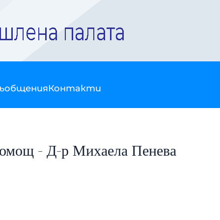
съобщения
Контакти
помощ - Д-р Михаела Пенева