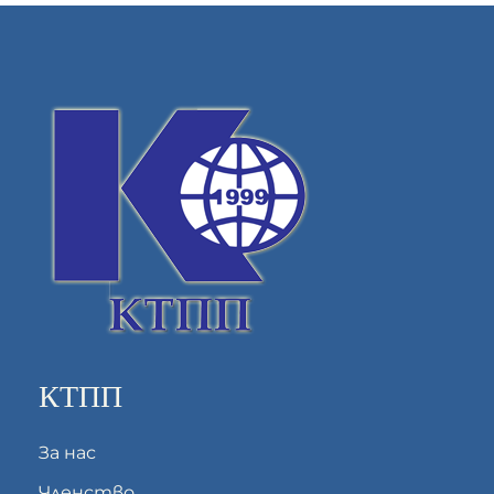
КТПП
За нас
Членство