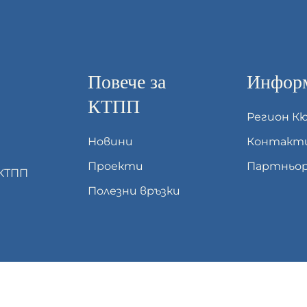
Повече за
Информ
КТПП
Регион К
Новини
Контакт
Проекти
Партньор
 КТПП
Полезни връзки