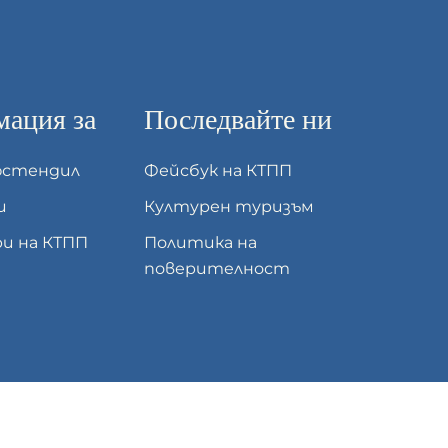
ация за
Последвайте ни
юстендил
Фейсбук на КТПП
и
Културен туризъм
и на КТПП
Политика на
поверителност