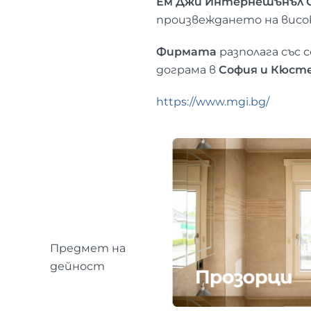
Ем Джи Интернешънъл
произвеждането на висо
Фирмата
разполага със 
дограма в
София и Кюсте
https://www.mgi.bg/
Предмет на
дейност