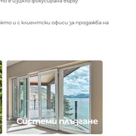
ято е изцяло фокусирана върху
акто и с клиентски офиси за продажба на