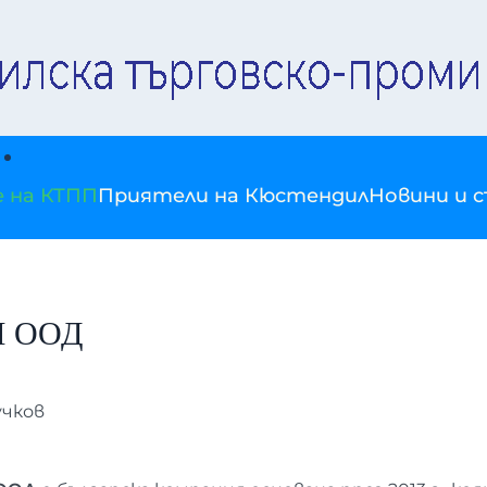
е на КТПП
Приятели на Кюстендил
Новини и 
 ООД
учков