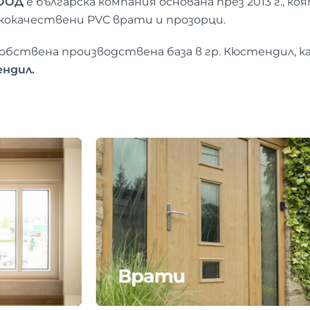
 ООД
е българска компания основана през 2013 г., ко
кокачествени PVC врати и прозорци.
собствена производствена база в гр. Кюстендил, к
ндил.