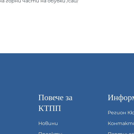
а горни части на обувки /саи/
Повече за
Информ
КТПП
Регион К
Новини
Контакт