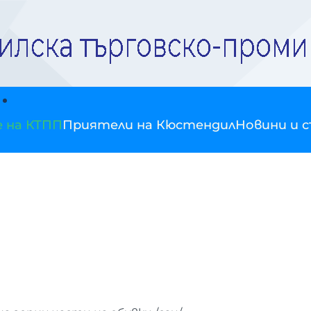
е на КТПП
Приятели на Кюстендил
Новини и 