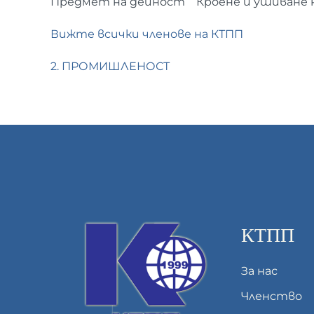
Предмет на дейност
Кроене и ушиване н
Вижте всички членове на КТПП
2. ПРОМИШЛЕНОСТ
КТПП
За нас
Членство