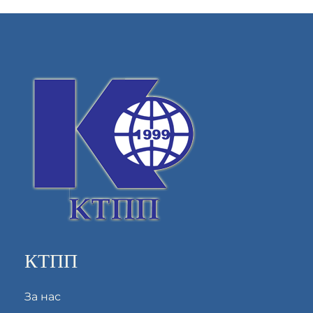
КТПП
За нас