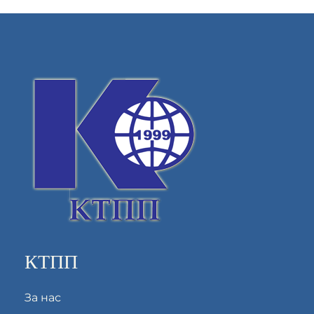
КТПП
За нас