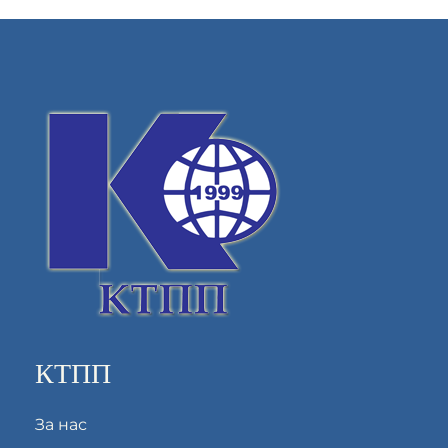
КТПП
За нас