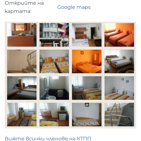
Открийте на
Google maps
картата:
Вижте всички членове на КТПП