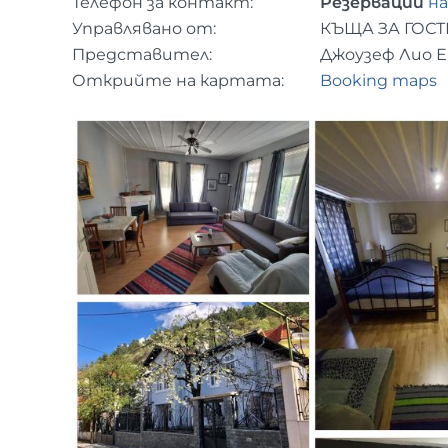
Телефон за контакт:
Резервации
на
Управлявано от:
КЪЩА ЗА ГОСТ
Представител:
Джоузеф Лио 
Открийте на картата:
Booking maps