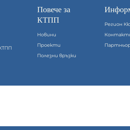
Повече за
Информ
КТПП
Регион К
Новини
Контакт
Проекти
Партньор
 КТПП
Полезни връзки