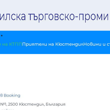
е на КТПП
Приятели на Кюстендил
Новини и 
 в Booking
“ №1, 2500 Кюстендил, България