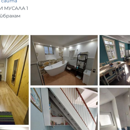
 сайта
И МУСАЛА 1
Ейбрахам