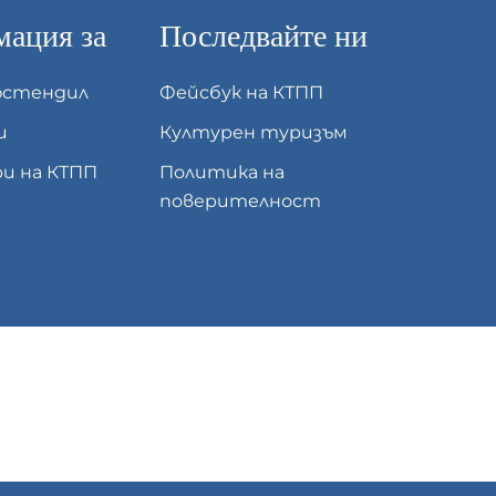
ация за
Последвайте ни
юстендил
Фейсбук на КТПП
и
Културен туризъм
и на КТПП
Политика на
поверителност