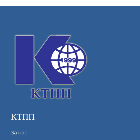
КТПП
За нас