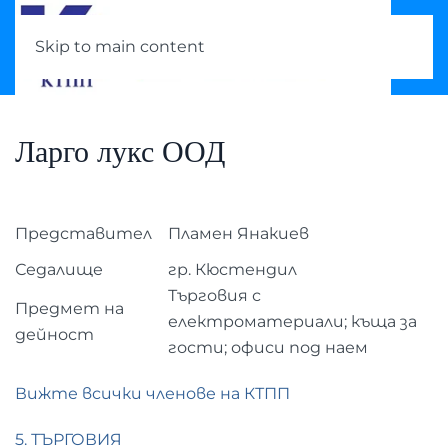
Skip to main content
Ларго лукс ООД
Представител
Пламен Янакиев
Седалище
гр. Кюстендил
Търговия с
Предмет на
електроматериали; къща за
дейност
гости; офиси под наем
Вижте всички членове на КТПП
5. ТЪРГОВИЯ