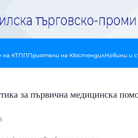
е на КТПП
Приятели на Кюстендил
Новини и 
актика за първична медицинска 
в