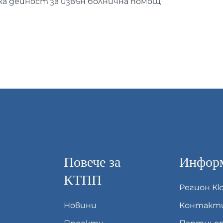
а дейност за извън болнична помощ
Повече за
Информ
КТПП
Регион К
Новини
Контакт