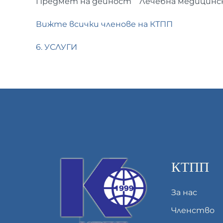
Предмет на дейност
Лечебна медицинск
Вижте всички членове на КТПП
6. УСЛУГИ
КТПП
За нас
Членство