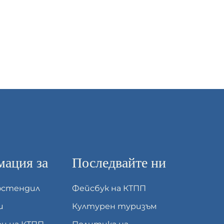
ация за
Последвайте ни
юстендил
Фейсбук на КТПП
и
Културен туризъм